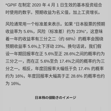
*GPIF 在制定 2020 年 4 月 1 日生效的基本投资组合
时使用的数字。预期收益为名义值，加上工资增长。
风险通常用一个标准差来表示。如果 "日本股票的预期
收益率为 5.6%，风险（标准差）约为 23%"，这意味
着一年的收益率有三分之二（约 68%）的概率会围绕
预期收益率 5.6%上下浮动 23%。换句话说，我们假
设一年期回报率在正 5.6%至正 28.6%之间的概率约为
三分之一，而在正 5.6%至负 17.4%之间的概率约为三
分之一。相反，年度回报率大幅低于负 17.4% 的概率
约为 16%，年度回报率大幅高于正 28.6% 的概率也约
为 16%。