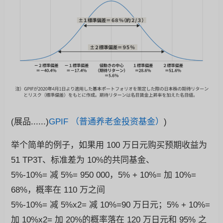
(展品......)
GPIF （普通养老金投资基金）
)
举个简单的例子，如果用 100 万日元购买预期收益为
51 TP3T、标准差为 10%的共同基金、
5%-10%= 减 5%= 950 000，5% + 10%= 加 10%=
68%，概率在 110 万之间
5%-10%= 减 5%x2= 减 10%=90 万日元；5% + 10%=
加 10%x2= 加 20%的概率落在 120 万日元和 95% 之