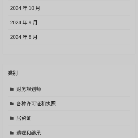
2024 年 10 月
2024 年 9 月
2024 年 8 月
类别
财务规划师
各种许可证和执照
居留证
遗嘱和继承