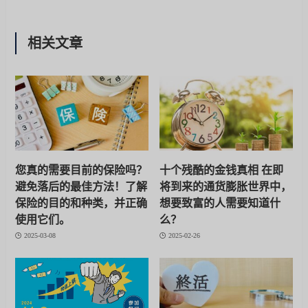
相关文章
您真的需要目前的保险吗？
十个残酷的金钱真相 在即
避免落后的最佳方法！了解
将到来的通货膨胀世界中，
保险的目的和种类，并正确
想要致富的人需要知道什
使用它们。
么？
2025-03-08
2025-02-26