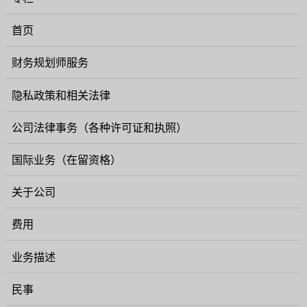
首页
财务规划师服务
隐私政策和相关法律
公司法律事务（各种许可证和执照）
国际业务（在留资格）
关于公司
费用
业务描述
民事