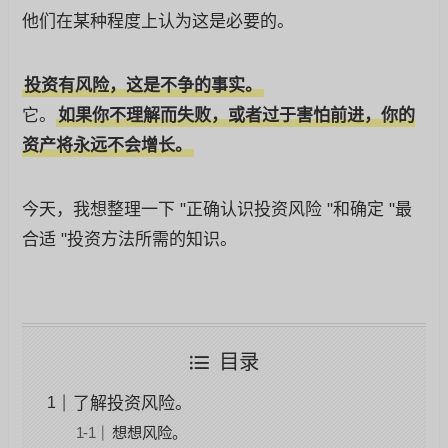
他们在某种程度上认为这是必要的。
投资有风险，这是不争的事实。
它。
如果你不理解而失败，或者过于害怕前进，你的
资产将永远不会增长。
今天，我想整理一下 "正确认识投资风险 "和确定 "最
合适 "投资方法所需的知识。
目录
了解投资风险。
想想风险。