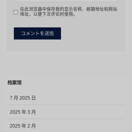
在此浏览器中保存我的显示名称、邮箱地址和网站
地址，以便下次评论时使用。
档案馆
7 月 2025 日
2025 年 3 月
2025 年 2 月