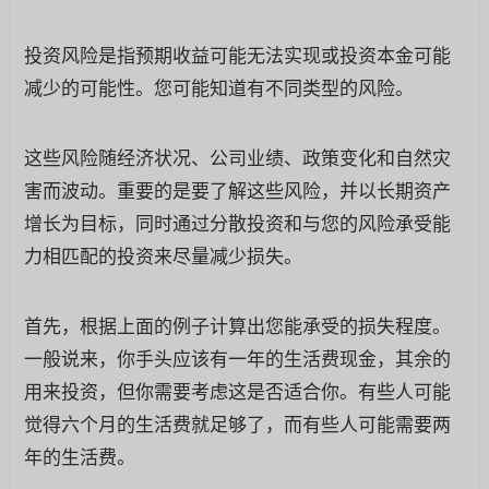
投资风险是指预期收益可能无法实现或投资本金可能
减少的可能性。您可能知道有不同类型的风险。
这些风险随经济状况、公司业绩、政策变化和自然灾
害而波动。重要的是要了解这些风险，并以长期资产
增长为目标，同时通过分散投资和与您的风险承受能
力相匹配的投资来尽量减少损失。
首先，根据上面的例子计算出您能承受的损失程度。
一般说来，你手头应该有一年的生活费现金，其余的
用来投资，但你需要考虑这是否适合你。有些人可能
觉得六个月的生活费就足够了，而有些人可能需要两
年的生活费。