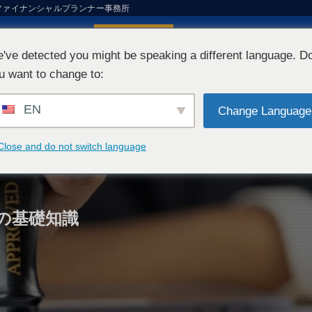
ファイナンシャルプランナー事務所
0806
お問い合わせ
17:00 (平日・土曜日)
've detected you might be speaking a different language. D
u want to change to:
トップページ
当事務所について
業
Top Page
About us
Our B
EN
Change Language
お気軽にお問い合わせください
お問い合わせ
Close and do not switch language
の基礎知識