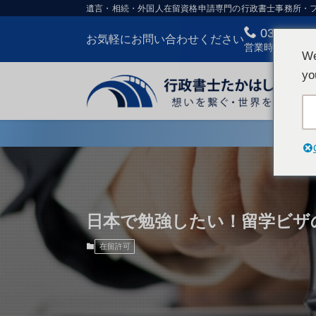
遺言・相続・外国人在留資格申請専門の行政書士事務所・
03-3807-
お気軽にお問い合わせください
営業時間：9:00-
We
yo
日本で勉強したい！留学ビザ
在留許可