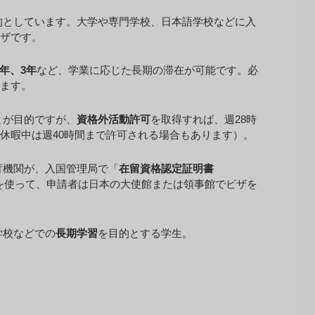
的としています。大学や専門学校、日本語学校などに入
ザです。
2年、3年
など、学業に応じた長期の滞在が可能です。必
ます。
とが目的ですが、
資格外活動許可
を取得すれば、週28時
休暇中は週40時間まで許可される場合もあります）。
育機関が、入国管理局で「
在留資格認定証明書
を使って、申請者は日本の大使館または領事館でビザを
学校などでの
長期学習
を目的とする学生。