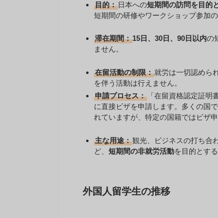
目的：
日本への
短期間の訪問を目的
短期間の研修やワークショップ参加の
滞在期間：
15日、30日、90日以内
の
ません。
在留活動の制限：
就労は一切認めら
を伴う活動は行えません。
申請プロセス：
「在留資格認定証明
に直接ビザを申請します。多くの国で
れていますが、特定の国籍ではビザ申
主な用途：
観光、ビジネスの打ち合
ど、
短期間の非就労活動
を目的とする
外国人留学生の推移